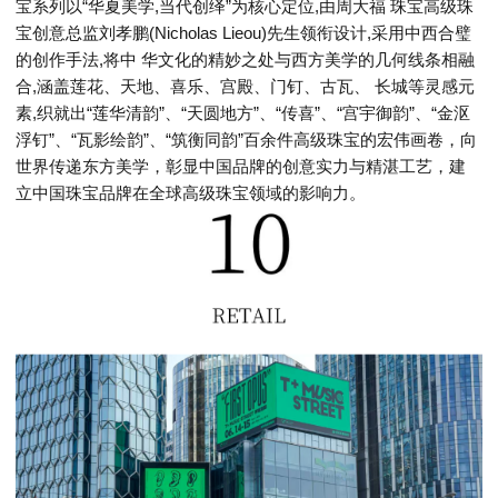
宝系列以“华夏美学,当代创绎”为核心定位,由周大福 珠宝高级珠
宝创意总监刘孝鹏(Nicholas Lieou)先生领衔设计,采用中西合璧
的创作手法,将中 华文化的精妙之处与西方美学的几何线条相融
合,涵盖莲花、天地、喜乐、宫殿、门钉、古瓦、 长城等灵感元
素,织就出“莲华清韵”、“天圆地方”、“传喜”、“宫宇御韵”、“金沤
浮钉”、“瓦影绘韵”、“筑衡同韵”百余件高级珠宝的宏伟画卷，向
世界传递东方美学，彰显中国品牌的创意实力与精湛工艺，建
立中国珠宝品牌在全球高级珠宝领域的影响力。