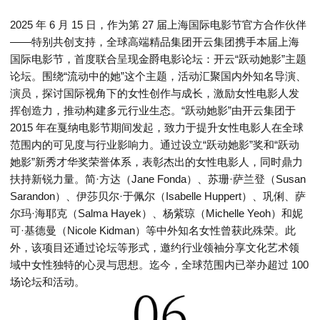
2025 年 6 月 15 日，作为第 27 届上海国际电影节官方合作伙伴
——特别共创支持，全球高端精品集团开云集团携手本届上海
国际电影节，首度联合呈现金爵电影论坛：开云“跃动她影”主题
论坛。围绕“流动中的她”这个主题，活动汇聚国内外知名导演、
演员，探讨国际视角下的女性创作与成长，激励女性电影人发
挥创造力，推动构建多元行业生态。“跃动她影”由开云集团于
2015 年在戛纳电影节期间发起，致力于提升女性电影人在全球
范围内的可见度与行业影响力。通过设立“跃动她影”奖和“跃动
她影”新秀才华奖荣誉体系，表彰杰出的女性电影人，同时鼎力
扶持新锐力量。简·方达（Jane Fonda）、苏珊·萨兰登（Susan
Sarandon）、伊莎贝尔·于佩尔（Isabelle Huppert）、巩俐、萨
尔玛·海耶克（Salma Hayek）、杨紫琼（Michelle Yeoh）和妮
可·基德曼（Nicole Kidman）等中外知名女性曾获此殊荣。此
外，该项目还通过论坛等形式，邀约行业领袖分享文化艺术领
域中女性独特的心灵与思想。迄今，全球范围内已举办超过 100
场论坛和活动。