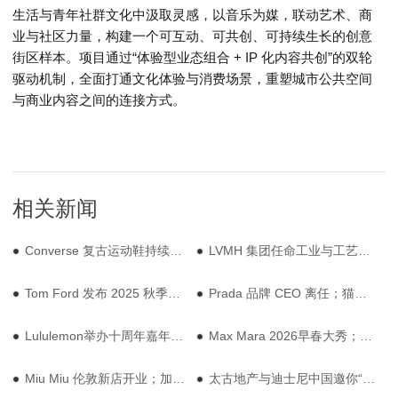
生活与青年社群文化中汲取灵感，以音乐为媒，联动艺术、商
业与社区力量，构建一个可互动、可共创、可持续生长的创意
街区样本。项目通过“体验型业态组合 + IP 化内容共创”的双轮
驱动机制，全面打通文化体验与消费场景，重塑城市公共空间
与商业内容之间的连接方式。
相关新闻
Converse 复古运动鞋持续引领风潮; 联合利华收购美国男士个护品牌
LVMH 集团任命工业与工艺总监；爱马仕持续投资法国就业
Tom Ford 发布 2025 秋季系列；BFC 打造人宠友好商业新生态
Prada 品牌 CEO 离任；猫和老鼠主题 Café 亮相上海
Lululemon举办十周年嘉年华活动；FILA 推出联名款
Max Mara 2026早春大秀；美国 5 月零售销售创年初以来最大降幅
Miu Miu 伦敦新店开业；加拿大鹅发布新胶囊系列
太古地产与迪士尼中国邀你“奇遇相聚”；Converse 推出致敬百年经典系列