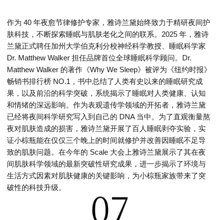
作为 40 年夜愈节律修护专家，雅诗兰黛始终致力于精研夜间护
肤科技，不断探索睡眠与肌肤老化之间的联系。2025 年，雅诗
兰黛正式聘任加州大学伯克利分校神经科学教授、睡眠科学家
Dr. Matthew Walker 担任品牌首位全球睡眠科学顾问。Dr.
Matthew Walker 的著作《Why We Sleep》被评为《纽约时报》
畅销书排行榜 NO.1，书中总结了人类有史以来的睡眠研究成
果，以及前沿的科学突破，系统揭示了睡眠对人类健康、认知
和情绪的深远影响。作为表观遗传学领域的开拓者，雅诗兰黛
已经将夜间科学研究写入到自己的 DNA 当中。为了直观衡量熬
夜对肌肤造成的损害，雅诗兰黛开展了百人睡眠剥夺实验，实
证小棕瓶能在仅仅三个晚上的时间就修护并改善因睡眠不足导
致的肌肤问题。在今年的 Scale 大会上雅诗兰黛展示了其在夜
间肌肤科学领域的最新突破性研究成果，进一步揭示了环境与
生活方式因素对肌肤健康的关键影响，为小棕瓶家族带来了突
破性的科技升级。