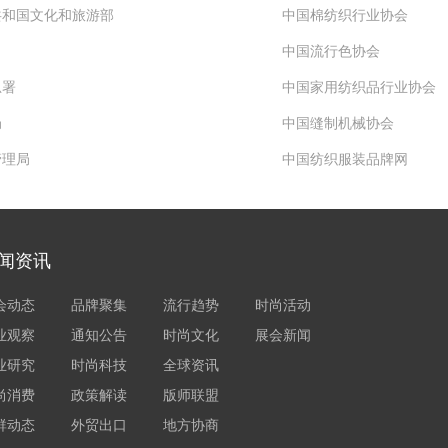
共和国文化和旅游部
中国棉纺织行业协会
中国流行色协会
总署
中国家用纺织品行业协会
局
中国缝制机械协会
管理局
中国纺织服装品牌网
闻资讯
会动态
品牌聚集
流行趋势
时尚活动
业观察
通知公告
时尚文化
展会新闻
业研究
时尚科技
全球资讯
尚消费
政策解读
版师联盟
群动态
外贸出口
地方协商