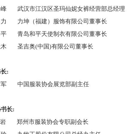
海峰
武汉市江汉区圣玛仙妮女裤经营
部
总经理
自力
力坤（福建）服饰有限公司董事长
和平
青岛和平天使制衣有限公司董事长
燝木
圣吉奥
(中国)有限公
司
董事长
书长
:
彦军
中国服装协会展览
部
副主任
秘书长
:
岩
郑州市服装协
会
专职副会长