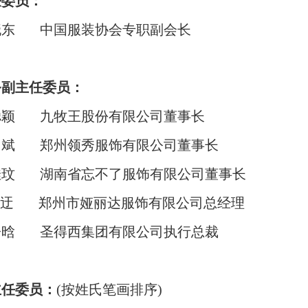
任委员：
晓东
中国服装协
会
专职副会长
务副主任委员：
聪颖
九牧王股份有限公
司
董事长
勇斌
郑州领秀服饰有限公司董事长
佳玟
湖南省忘不了服饰有限公
司
董事长
迂
郑州市娅丽达服饰有限公
司
总经理
子晗
圣得西集团有限公
司
执行总裁
主任委员：
(
按姓氏笔画排序
)