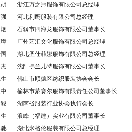
立胡
浙江万之冠服饰有限公
司
总经理
志强
河北利鹰服装有限公
司
总经理
良烟
石狮市四海龙服饰有限公司董事长
玫璋
广州艺汇文化服饰有限公司总经理
治国
湖北圣仕菲娜服饰有限公司总经理
俊杰
沈阳拂兰儿特服饰有限公司董事长
德生
佛山市顺德区纺织服装协会
会
长
惠中
榆林市蒙赛尔服饰有限责任公
司
董事长
天毅
湖南省服装行业协
会
执行会长
长生
浪峰（福建）实业有限公司董事长
道驰
湖北米格伦服装有限公
司
总经理