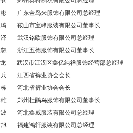
颖钊
郑州奥特制衣有限公
司
总经理
渭彬
广东金鸟来服饰有限公
司
总经理
宝琦
鞍山市宝峰服装有限公
司
董事长
帅泽
武汉铭欧服饰有限公
司
总经理
荣恕
浙江五德服饰有限公
司
董事长
龙
武汉市江汉区鑫亿纯祥服饰经营
部
总经理
小兵
江西省裤业协
会会
长
建栋
河北省裤业协
会会
长
贵雄
郑州杜鹃鸟服饰有限公
司
董事长
建波
河北鑫威服装有限公
司
总经理
东旭
福建鸿轩服装有限公
司
总经理