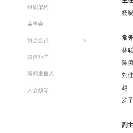
主
组织架构
杨
监事会
常
协会会员
林
媒体矩阵
陈
新闻发言人
刘
赵
入会须知
罗
副