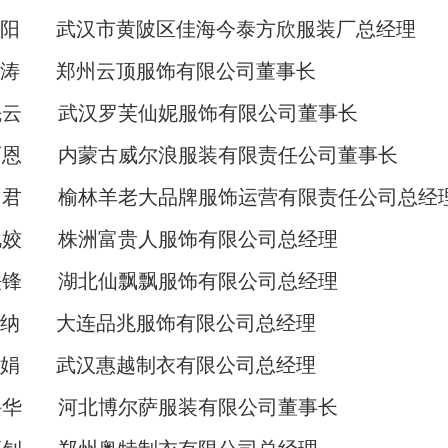
阳
武汉市黄陂区佳海今泰方欣服装
厂
总经理
涛
郑州云顶服饰有限公
司
董事长
先云
武汉罗芙仙妮服饰有限公司董事长
雨恩
内蒙古威尔浪服装有限责任公
司
董事长
勇君
榆林羊老大品牌服饰运营有限责任公司总经
艳姣
株洲富贵人服饰有限公
司
总经理
铁锋
湖北仙飘飘服饰有限公
司
总经理
纳
大连品兆服饰有限公
司
总经理
娟
武汉惠越制衣有限公
司
总经理
兴华
河北博尔萨服装有限公
司
董事长