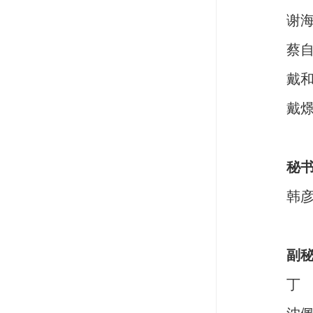
谢
蔡
戴
戴
秘
韩
副
丁