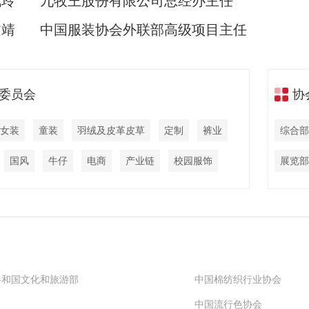
佩玲
九牧王股份有限公
司
总经办主任
文靖
中国服装协会外联部
高级项目主任
委员会
协
女装
童装
羽绒及皮革皮草
定制
裤业
综合部
国风
牛仔
电商
产业链
校园服饰
展览部
共和国文化和旅游部
中国棉纺织行业协会
中国流行色协会