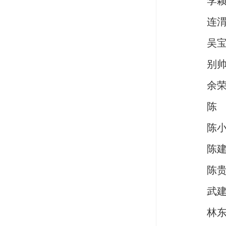
李
连
吴
别
余
陈
陈
陈
陈
武
林