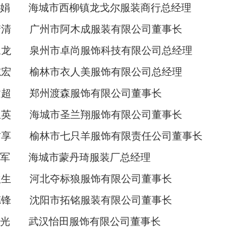
娟
海城市西柳镇龙戈尔服装商行总经理
梦清
广州市阿木成服装有限公司董事长
永龙
泉州市卓尚服饰科技有限公司总经理
志宏
榆林市衣人美服饰有限公司总经理
建超
郑州渡森服饰有限公
司
董事长
兰英
海城市圣兰翔服饰有限公司董事长
君享
榆林市七只羊服饰有限责任公
司
董事长
军
海城市蒙丹琦服装
厂
总经理
秋生
河北夺标狼服饰有限公
司
董事长
德锋
沈阳市拓铭服装有限公
司
董事长
光
武汉怡田服饰有限公
司
董事长