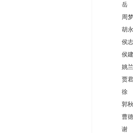
岳
周
胡
侯
侯
姚
贾
徐
郭
曹
谢