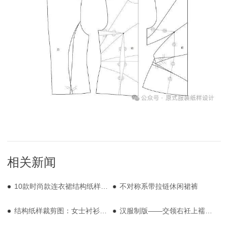
相关新闻
10款时尚款连衣裙结构纸样裁剪制版图
不对称系带拉链休闲裙裤
结构纸样裁剪图：女士衬衫10款
汉服制版——交领右衽上襦图纸