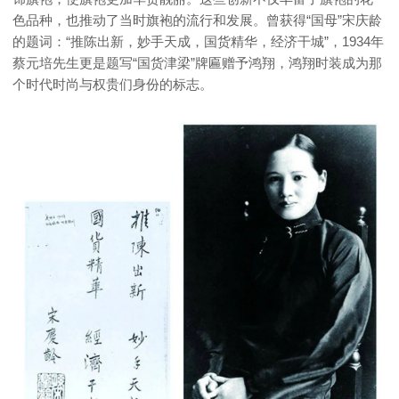
色品种，也推动了当时旗袍的流行和发展。曾获得“国母”宋庆龄
的题词：“推陈出新，妙手天成，国货精华，经济干城”，1934年
蔡元培先生更是题写“国货津梁”牌匾赠予鸿翔，鸿翔时装成为那
个时代时尚与权贵们身份的标志。