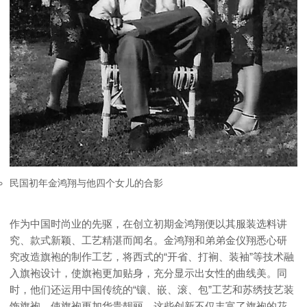
民国初年金鸿翔与他四个女儿的合影
作为中国时尚业的先驱，在创立初期金鸿翔便以其服装选料讲
究、款式新颖、工艺精湛而闻名。金鸿翔和弟弟金仪翔悉心研
究改造旗袍的制作工艺，将西式的“开省、打裥、装袖”等技术融
入旗袍设计，使旗袍更加贴身，充分显示出女性的曲线美。同
时，他们还运用中国传统的“镶、嵌、滚、包”工艺和苏绣技艺装
饰旗袍，使旗袍更加华贵靓丽。这些创新不仅丰富了旗袍的花