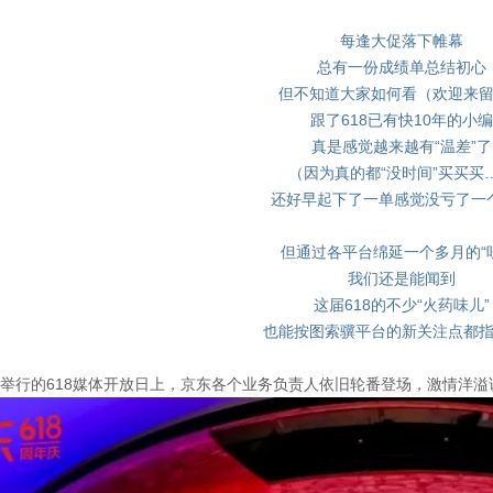
每逢大促落下帷幕
总有一份成绩单总结初心
但不知道大家如何看（欢迎来
跟了618已有快10年的小编
真是感觉越来越有“温差”了
（因为真的都“没时间”买买买
还好早起下了一单感觉没亏了一
但通过各平台绵延一个多月的“
我们还是能闻到
这届618的不少“火药味儿”
也能按图索骥平台的新关注点都
东举行的618媒体开放日上，京东各个业务负责人依旧轮番登场，激情洋