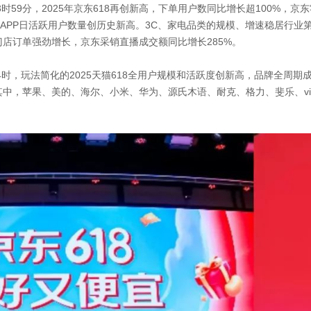
23时59分，2025年京东618再创新高，下单用户数同比增长超100%
东APP日活跃用户数量创历史新高。3C、家电品类的规模、增速稳居行
店订单强劲增长，京东采销直播成交额同比增长285%。
24时，玩法简化的2025天猫618全用户规模和活跃度创新高，品牌全周期
其中，苹果、美的、海尔、小米、华为、源氏木语、耐克、格力、斐乐、viv