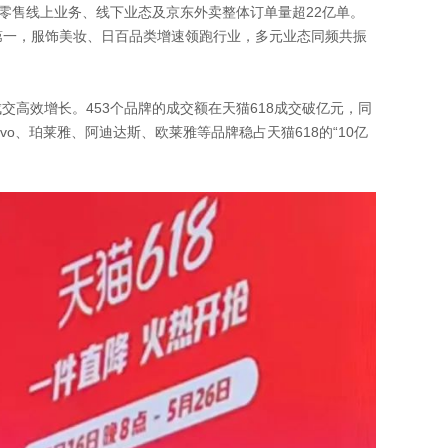
，京东零售线上业务、线下业态及京东外卖整体订单量超22亿单。
业第一，服饰美妆、日百品类增速领跑行业，多元业态同频共振
成交高效增长。453个品牌的成交额在天猫618成交破亿元，同
o、珀莱雅、阿迪达斯、欧莱雅等品牌稳占天猫618的“10亿