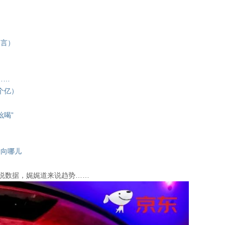
留言）
……
个亿）
吆喝”
指向哪儿
溢说数据，娓娓道来说趋势……