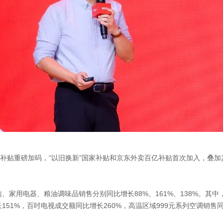
8补贴重磅加码，“以旧换新”国家补贴和京东外卖百亿补贴首次加入，叠加
。
、家用电器、粮油调味品销售分别同比增长88%、161%、138%。其中，4
151%，百吋电视成交额同比增长260%，高温区域999元系列空调销售同