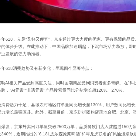
今年618，立足“又好又便宜”，京东通过更大力度的优惠、更有保障的品
位的体验升级。在此推动下，中国品牌加速崛起，下沉市场活力释放，即时
行业发展的强力助推器。
年618消费趋势又有新变化，呈现四个显著特点：
催动AI相关产品受到高度关注，同时国潮商品受到消费者更多青睐。在“科技+
牌，“AI元素”“非遗元素”产品搜索量同比分别增长超120%、270%。
消费活力十足，县域农村地区订单量同比增长超130%，用户数同比增长超
费力增长最强区县。此外，截至目前，京东拼拼团购店落地合肥、北京、宿
爆发，京东外卖日订单量突破2500万单，品质餐饮门店入驻超过150万
340%，近期推出的“6.18L皮尔森原浆啤酒”和与龙虎联名的”风油爆浆软