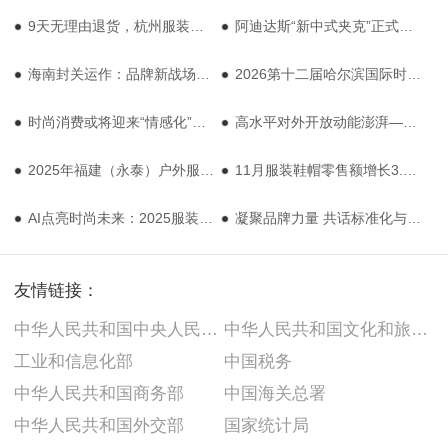
9天无理由退货，杭州服装市场年末的零售突围
阿迪达斯“新中式夹克”正式上市，“中国限定” 引爆全球市场
海南封关运作：品牌新战场，消费新格局
2026第十二届哈尔滨国际时装周将于1月9日在西城红场盛装启幕
时尚消费或将迎来“情感化”变革
高水平对外开放动能澎湃——来自上海、江苏、海南的调查
2025年福建（永泰）户外服装产业高质量发展“四链”融合对接交流会圆满举办！
11月服装鞋帽零售额增长3.5%
AI点亮时尚未来：2025服装产业AI技术应用大会圆满落幕
凝聚品牌力量 共话标准化与高质量发展——“童学荟”中国童装主题沙龙线上会议召开
友情链接：
中华人民共和国中央人民政府
中华人民共和国文化和旅游部
工业和信息化部
中国税务
中华人民共和国商务部
中国海关总署
中华人民共和国外交部
国家统计局