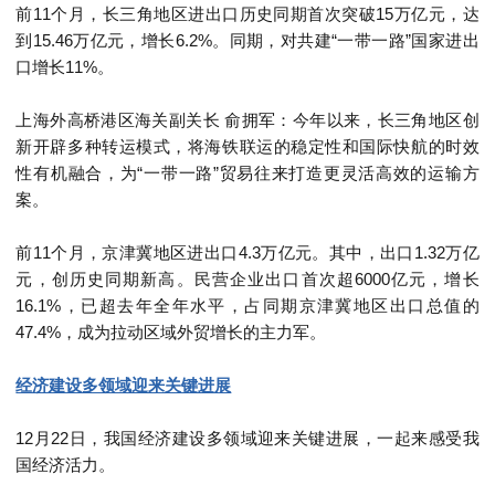
前
11
个月，长三角地区进出口历史同期首次突破
15
万亿元，达
到
15.46
万亿元，增长
6.2%
。同期，对共建“一带一路”国家进出
口增长
11%
。
上海外高桥港区海关副关长
俞拥军：今年以来，长三角地区创
新开辟多种转运模式，将海铁联运的稳定性和国际快航的时效
性有机融合，为“一带一路”贸易往来打造更灵活高效的运输方
案。
前
11
个月，京津冀地区进出口
4.3
万亿元。其中，出口
1.32
万亿
元，创历史同期新高。民营企业出口首次超
6000
亿元，增长
16.1%
，已超去年全年水平，占同期京津冀地区出口总值的
47.4%
，成为拉动区域外贸增长的主力军。
经济建设多领域迎来关键进展
12
月
22
日，我国经济建设多领域迎来关键进展，一起来感受我
国经济活力。