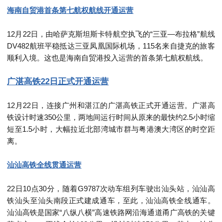
海南自贸港首条第七航权航线开通运营
12
月
22
日，由哈萨克斯坦斯卡特航空执飞的“三亚—布拉格”航线
DV482
航班平稳抵达三亚凤凰国际机场，
115
名来自捷克的旅客
顺利入境。这也是海南自贸港投入运营的首条第七航权航线。
广湛高铁
22
日正式开通运营
12
月
22
日，连接广州和湛江的广湛高铁正式开通运营。广湛高
铁设计时速
350
公里，两地间运行时间从原来的最快约
2.5
小时缩
短至
1.5
小时，大幅拉近北部湾城市群与粤港澳大湾区的时空距
离。
汕汕高铁全线贯通运营
22
日
10
点
30
分，随着
G9787
次动车组列车驶出汕头站，汕汕高
铁汕头至汕头南段正式建成通车，至此，汕汕高铁全线通车。
汕汕高铁是国家“八纵八横”高速铁路网沿海通道甬广高铁的关键