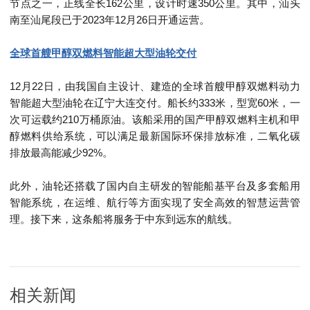
节点之一，正线全长
162
公里，设计时速
350
公里。其中，汕头
南至汕尾段已于
2023
年
12
月
26
日开通运营。
全球首艘甲醇双燃料智能超大型油轮交付
12
月
22
日，由我国自主设计、建造的全球首艘甲醇双燃料动力
智能超大型油轮在辽宁大连交付。船长约
333
米，型宽
60
米，一
次可运载约
210
万桶原油。该船采用的国产甲醇双燃料主机和甲
醇燃料供给系统，可以满足最新国际环保排放标准，二氧化碳
排放最高能减少
92%
。
此外，油轮还搭载了国内自主研发的智能船基平台及多套船用
智能系统，在运维、航行等方面实现了安全高效的智慧运营管
理。接下来，这条船将服务于中东到远东的航线。
相关新闻