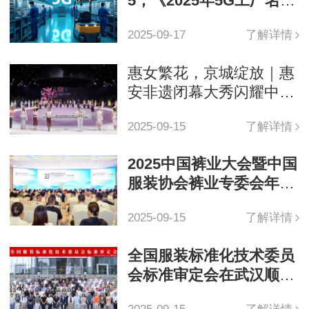
5，《2025年5G工厂名
录》发布
2025-09-17
了解详情
惠女繁花，京城绽放｜惠
安非遗闭幕大秀闪耀中国
国际时装周
2025-09-15
了解详情
2025中国裤业大会暨中国
服装协会裤业专委会年会
在郑州举办
2025-09-15
了解详情
全国服装标准化技术委员
会标准审定会在武汉顺利
召开