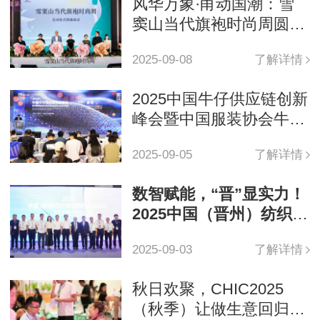
风华万象·甬动国潮：雪
窦山当代旗袍时尚周圆满
落幕
2025-09-08
了解详情
2025中国牛仔供应链创新
峰会暨中国服装协会牛仔
时尚专业委员会2025工作
2025-09-05
了解详情
会议成功举办
数智赋能，“晋”显实力！
2025中国（晋州）纺织服
装科技发展论坛暨纺织服
2025-09-03
了解详情
装博览会智启未来
秋日欢聚，CHIC2025
（秋季）让做生意回归简