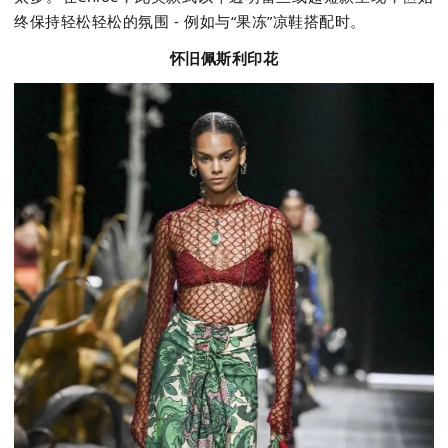
终保持轻松轻松的氛围
-
例如与“果冻”凉鞋搭配时。
怀旧佩斯利印花