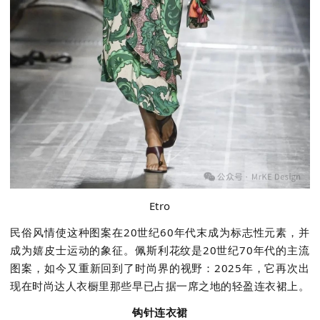
Etro
民俗风情使这种图案在
20
世纪
60
年代末成为标志性元素，并
成为嬉皮士运动的象征。佩斯利花纹是
20
世纪
70
年代的主流
图案，如今又重新回到了时尚界的视野：
2025
年，它再次出
现在时尚达人衣橱里那些早已占据一席之地的轻盈连衣裙上。
钩针连衣裙