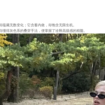
却蕴藏无数变化；它含蓄内敛，却饱含无限生机。
你懂得灰色系的叠穿手法，便掌握了诠释高级感的精髓。