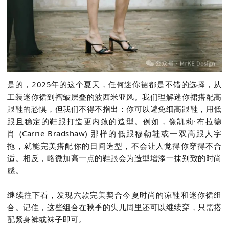
是的，
2025
年的这个夏天，任何迷你裙都是不错的选择，从
工装迷你裙到褶皱层叠的波西米亚风。我们理解迷你裙搭配高
跟鞋的恐惧，但我们不得不指出：你可以避免细高跟鞋，用低
跟且稳定的鞋跟打造更内敛的造型。例如，像凯莉·布拉德
肖
(Carrie Bradshaw)
那样的低跟穆勒鞋或一双高跟人字
拖，就能完美搭配你的日间造型，不会让人觉得你穿得不合
适。相反，略微加高一点的鞋跟会为造型增添一抹别致的时尚
感。
继续往下看，发现六款完美契合今夏时尚的凉鞋和迷你裙组
合。记住，这些组合在秋季的头几周里还可以继续穿，只需搭
配紧身裤或袜子即可。