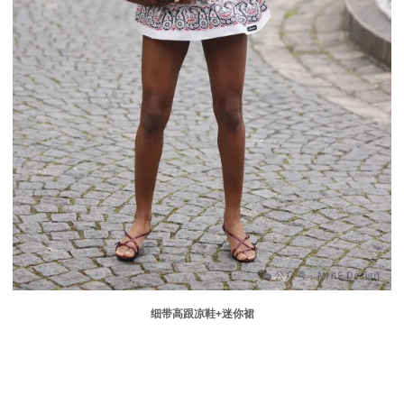
细带高跟凉鞋
+
迷你裙