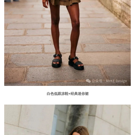
白色低跟凉鞋
+
经典迷你裙