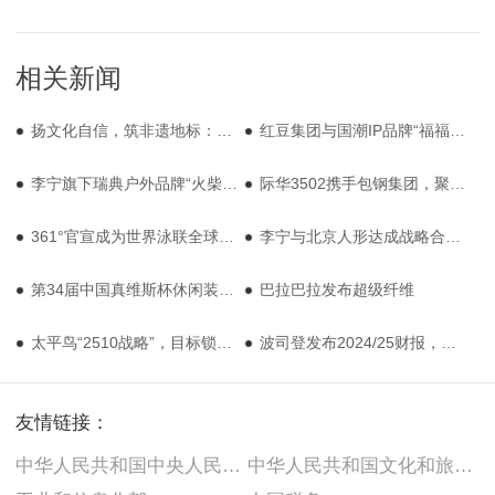
相关新闻
扬文化自信，筑非遗地标：天意莨绸非遗时尚体验空间落址深业上城
红豆集团与国潮IP品牌“福福贴贴”探讨战略合作
李宁旗下瑞典户外品牌“火柴棍”全球旗舰店将落户上海
际华3502携手包钢集团，聚焦稀土功能性纤维应用
361°官宣成为世界泳联全球合作伙伴
李宁与北京人形达成战略合作，成立全国首个人形机器人运动科学联合实验室
第34届中国真维斯杯休闲装设计大赛初评结束
巴拉巴拉发布超级纤维
太平鸟“2510战略”，目标锁定世界级时尚集团
波司登发布2024/25财报，连续8年创新高重塑羽绒服标杆
友情链接：
中华人民共和国中央人民政府
中华人民共和国文化和旅游部