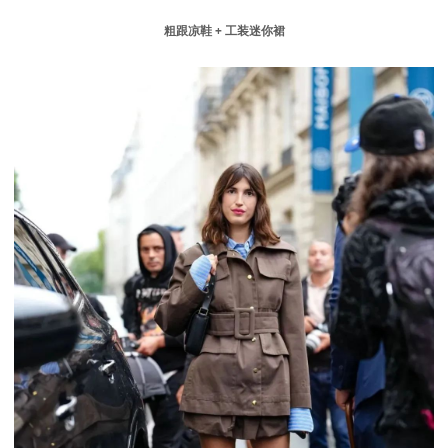
+
粗跟凉鞋
工装迷你裙