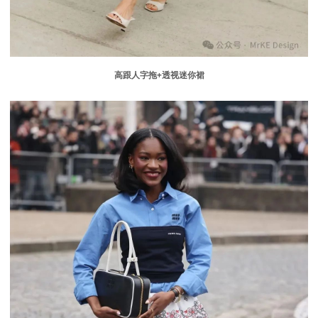
高跟人字拖
+
透视迷你裙