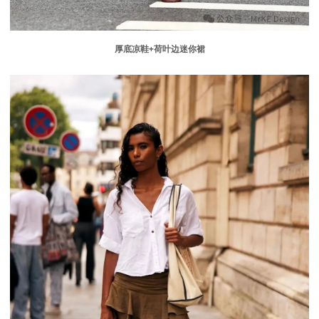
厚底凉鞋
+
荷叶边迷你裙