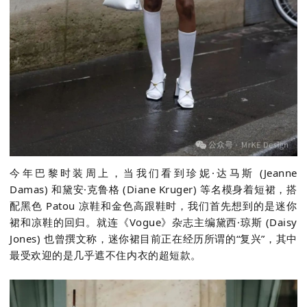
今年巴黎时装周上，当我们看到珍妮·达马斯
(Jeanne
Damas)
和黛安·克鲁格
(Diane Kruger)
等名模身着短裙，搭
配黑色
Patou
凉鞋和金色高跟鞋时，我们首先想到的是迷你
裙和凉鞋的回归。就连《
Vogue
》杂志主编黛西·琼斯
(Daisy
Jones)
也曾撰文称，迷你裙目前正在经历所谓的“复兴”，其中
最受欢迎的是几乎遮不住内衣的超短款。