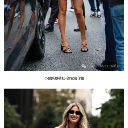
小猫跟穆勒鞋
+
褶皱迷你裙