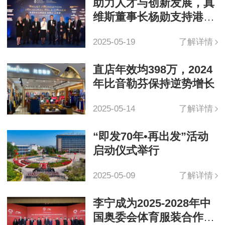
助力人才与创新发展，真
维斯董事长杨勋支持港科
大筹款晚宴
2025-05-19
了解详情
直店年效均398万，2024
年比音勒芬保持逆势增长
2025-05-14
了解详情
“即发70年•再出发”活动
启动仪式举行
2025-05-09
了解详情
李宁成为2025-2028年中
国奥委会体育服装合作伙