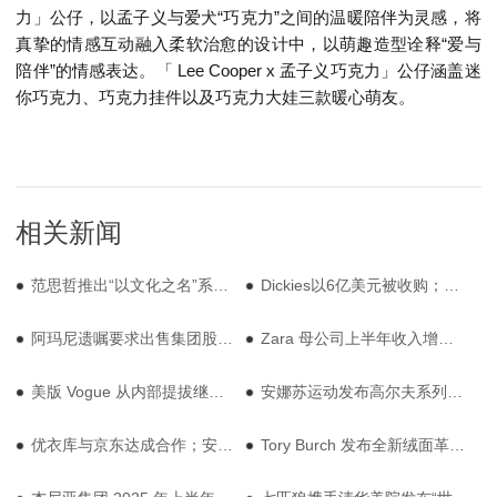
力」公仔，以孟子义与爱犬“巧克力”之间的温暖陪伴为灵感，将
真挚的情感互动融入柔软治愈的设计中，以萌趣造型诠释“爱与
陪伴”的情感表达。「 Lee Cooper x 孟子义巧克力」公仔涵盖迷
你巧克力、巧克力挂件以及巧克力大娃三款暖心萌友。
相关新闻
范思哲推出“以文化之名”系列；优衣库携手东丽演绎特别活动
Dickies以6亿美元被收购；辛芷蕾倾情演绎Roger Vivier广告大片
阿玛尼遗嘱要求出售集团股份或上市；lululemon 入驻天猫十周年
Zara 母公司上半年收入增长 5.1%；拉夫劳伦发布2026春季系列
美版 Vogue 从内部提拔继任者；耐克携手 Susan Fang 发布合作系列
安娜苏运动发布高尔夫系列；江南布衣 24/25 财年收入增长
优衣库与京东达成合作；安德玛户外官宣代言人
Tory Burch 发布全新绒面革系列；Golden Goose 上半年营收增长