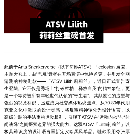
此前于Anta Sneakerverse（以下简称ATSV）「eclosion·展翼」
主题大秀上，由“恶魔”舞者在开场表演中惊艳首穿，并引发全网
猜测的神秘鞋款——「ATSV Lilith 莉莉丝」，近日正式宣告寄
生登陆。它不仅是秀场上“打破桎梏、释放自我”的精神象征，更
是一个等待被所有年轻世代认领的“寄生者”。其颠覆性的造型与
强烈的视觉标识，迅速成为社交媒体热议焦点。从70-80年代朋
克亚文化中汲取的设计灵感，将反叛精神转化为设计语言，以
高级时装的手法重构运动板鞋，展现了ATSV在“运动内核”与“时
尚演绎”之间探索边界的强大能力。这双ATSV「Lilith莉莉丝」以
极具辨识度的设计语言重新定义暗黑风单品。鞋款采用夸张厚