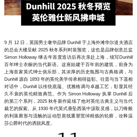
9 月 12 日，英国男士奢华品牌 Dunhill 于上海外滩华尔道夫酒店
的总会大楼呈献 2025 秋冬系列时装预览，这也是品牌创意总监
Simon Holloway 继去年首度造访后再次亲赴上海，续写Dunhill
百年绅士衣橱的当代新语。这座始建于百年前的建筑，前身为
上海首家英式绅士俱乐部，其浓厚的历史氛围与古典格调，与
Dunhill 源自 1893 年的英伦美学传承相得益彰。往昔与当下遥相
对话中，Dunhill 以传统底蕴、优雅格调与卓越工艺，彰显其经
久不衰的英伦精致典范。作为 Simon Holloway 执掌 Dunhill 后
的第三个系列，2025 秋冬新作延续了他对英伦古典主义与当代
裁艺的探索。从 1930 年代英式垂坠西装中汲取灵感，以刀锋般
的利落廓形与流畅的运动型肩线重塑宽绰精炼的轮廓，诠释温
莎公爵时代的洒脱风度。