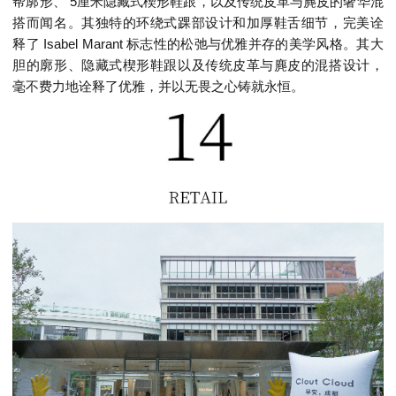
帮廓形、 5厘米隐藏式楔形鞋跟，以及传统皮革与麂皮的奢华混
搭而闻名。其独特的环绕式踝部设计和加厚鞋舌细节，完美诠
释了 Isabel Marant 标志性的松弛与优雅并存的美学风格。其大
胆的廓形、隐藏式楔形鞋跟以及传统皮革与麂皮的混搭设计，
毫不费力地诠释了优雅，并以无畏之心铸就永恒。