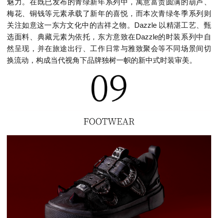
魅力。在既已发布的青绿新年系列中，寓意富贵圆满的葫芦、
梅花、铜钱等元素承载了新年的喜悦，而本次青绿冬季系列则
关注如意这一东方文化中的吉祥之物。Dazzle 以精湛工艺、甄
选面料、典藏元素为依托，东方意致在Dazzle的时装系列中自
然呈现，并在旅途出行、工作日常与雅致聚会等不同场景间切
换流动，构成当代视角下品牌独树一帜的新中式时装审美。