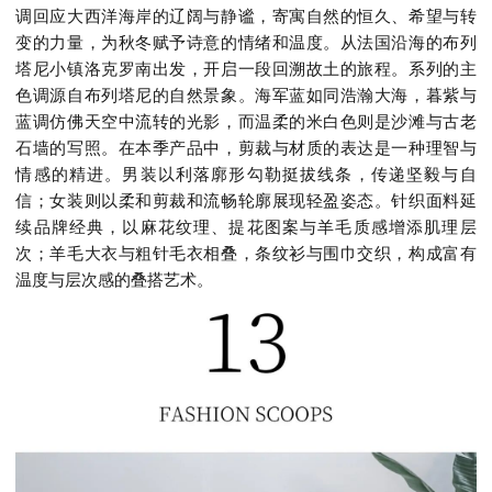
调回应大西洋海岸的辽阔与静谧，寄寓自然的恒久、希望与转
变的力量，为秋冬赋予诗意的情绪和温度。从法国沿海的布列
塔尼小镇洛克罗南出发，开启一段回溯故土的旅程。系列的主
色调源自布列塔尼的自然景象。海军蓝如同浩瀚大海，暮紫与
蓝调仿佛天空中流转的光影，而温柔的米白色则是沙滩与古老
石墙的写照。在本季产品中，剪裁与材质的表达是一种理智与
情感的精进。男装以利落廓形勾勒挺拔线条，传递坚毅与自
信；女装则以柔和剪裁和流畅轮廓展现轻盈姿态。针织面料延
续品牌经典，以麻花纹理、提花图案与羊毛质感增添肌理层
次；羊毛大衣与粗针毛衣相叠，条纹衫与围巾交织，构成富有
温度与层次感的叠搭艺术。