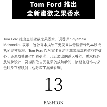
Tom Ford 推出全新蜜欲之果香水。调香师 Shyamala
Maisondieu 表示，这款香水描绘了无花果从青涩青绿到丰腴成
熟的完整历程。Tom Ford 以独家卡多塔无花果精萃构筑芬芳核
心，还原成熟果蜜即将盈满、几近溢出的诱人香韵。香水瓶身
及铭牌设计，灵感撷取自无花果的成熟瞬间，淡紫色瓶饰与深
色瓶身互相映衬，也呼应了黑糖香调。