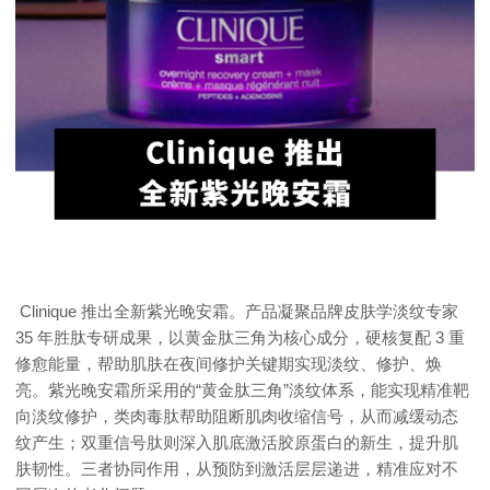
Clinique 推出全新紫光晚安霜。产品凝聚品牌皮肤学淡纹专家
35 年胜肽专研成果，以黄金肽三角为核心成分，硬核复配 3 重
修愈能量，帮助肌肤在夜间修护关键期实现淡纹、修护、焕
亮。紫光晚安霜所采用的“黄金肽三角”淡纹体系，能实现精准靶
向淡纹修护，类肉毒肽帮助阻断肌肉收缩信号，从而减缓动态
纹产生；双重信号肽则深入肌底激活胶原蛋白的新生，提升肌
肤韧性。三者协同作用，从预防到激活层层递进，精准应对不