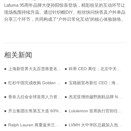
Lafuma 95周年品牌大使孙阳惊喜登场，精彩纷呈的互动环节让
现场氛围持续升温。通过针织帽DIY、粉丝快问快答及户外单品
分享三个环节，共同构成了“户外日常化互动”的核心体验脉络。
相关新闻
上海新世界大丸百货将更名；迪卡侬子公司收购 Bikeleasing 股份
科蒂 CEO 离任；北京中关村 Art Park 大融城东区开业
红杉中国完成收购 Golden Goose；郭晶晶出任波司登ESG全球形象大使
宝格丽宣布新任 CEO；海南自贸港封关
香奈儿任命全球首席人力资源官；上海静安香格里拉推出缤纷献礼
杰尼亚增持越野跑鞋品牌 Norda 股份；之禾发布 2026 年新胶囊系列
开云集团出售第五大道 60% 股份；Burberry 隆重呈献 2026 新禧贺岁系列
Lululemon 首席执行官卸任；Surpine 推出滑雪速干衣
Ralph Lauren 将重返米兰时装周；Dunhill 北京 SKP 精品店焕新开幕
LVMH 大中华区总裁加入泡泡玛特董事会；Supreme 推出全新系列