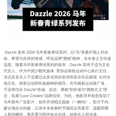
Dazzle 发布 2026 马年新春青绿系列，以“马”承载中国人对自
由、希望与吉祥的情感，呼应品牌“拥抱”精神，在冬春之交传递
温度。随着马年新春青绿系列的发布，Dazzle 宣布于适为文化
代言人。作为中国少数民族体 育协会骑射运动中心执行主任，
演员及音乐人于适通过众多优质的表演和音乐作品展现 出对在
地文化、骑射运动和民族精神的倡导。作为骑射运动推广者，
于适将结合 Dazzle“赤诚、自信、勇敢”的价值与“拥抱主义”理
念，拓展“Love Creates”品牌信仰。为此，他执导并创意策划了
马年新年广告影片，创作并演唱主题曲《一瞬间》。影片于内
蒙古海拉尔拍摄，记录冬末初春时节烟花点亮夜空、温暖照耀
人群的瞬间，寓意爱与陪伴如光永续，始终在人间传递。