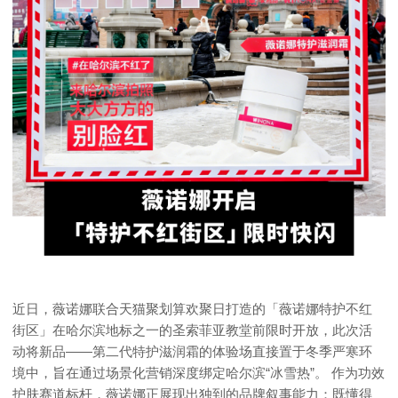
近日，薇诺娜联合天猫聚划算欢聚日打造的「薇诺娜特护不红
街区」在哈尔滨地标之一的圣索菲亚教堂前限时开放，此次活
动将新品——第二代特护滋润霜的体验场直接置于冬季严寒环
境中，旨在通过场景化营销深度绑定哈尔滨“冰雪热”。 作为功效
护肤赛道标杆，薇诺娜正展现出独到的品牌叙事能力：既懂得