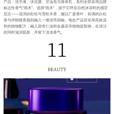
产品：洗手液、沐浴露、甘油皂与身体乳，系列全部采用品牌
标志性香气“雨木”。选择“雨木”，源于它呼应自然沐浴时的感官
层次——湿润的杜松与雪松木香，缀以广藿香叶，前调的白松
香与伊朗榄香脂则融入一缕清亮胡椒。每款产品皆采用高效温
和的植物配方，融入甜杏仁油和金盏花等植物提取物，在清洁
的同时滋润肌肤，并留下淡淡香气。