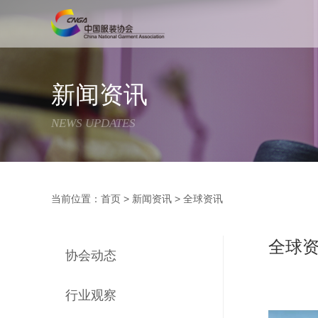
新闻资讯
NEWS UPDATES
当前位置：
首页
>
新闻资讯
>
全球资讯
全球
协会动态
行业观察