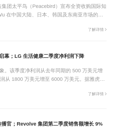
集团太平鸟（Peacebird）宣布全资收购国际知
n Wu 在中国大陆、日本、韩国及东南亚市场的运
计、生产、渠道...
了解详情
 精品店启幕；LG 生活健康二季度净利润下降
迹象。该季度净利润从去年同期的 500 万美元增
润从 1800 万美元增至 6000 万美元。据雅虎财
0 美分，远高于分...
了解详情
传播官；Revolve 集团第二季度销售额增长 9%