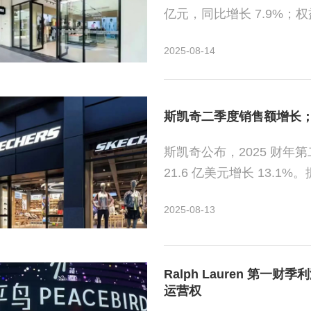
亿元，同比增长 7.9%；权益
分产品系列来看，利郎主系列收入
2025-08-14
斯凯奇二季度销售额增长；Un
斯凯奇公布，2025 财年
21.6 亿美元增长 13
期，分析师此前预计第二季度
2025-08-13
Ralph Lauren 第一
运营权