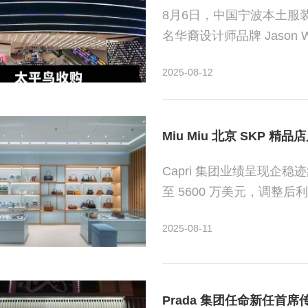
8月6日，中国宁波本土服装
名华裔设计师品牌 Jaso
营权。此次收购不仅涵盖了设
2025-08-12
Miu Miu 北京 SKP
Capri 集团业绩呈现企稳
至 5600 万美元，调整后利
经报道，调整后每股收益为 5
2025-08-11
Prada 集团任命新任首席