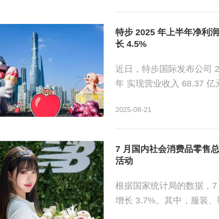
特步 2025 年上半年净利润
长 4.5%
近日，特步国际发布公司 
年 实现营业收入 68.37 
比增长 21.5% 。其中，特步
2025-08-21
7 月国内社会消费品零售总额增
活动
根据国家统计局的数据，7 
增长 3.7%。其中，服
增长1.8%、4.5%、8.2%