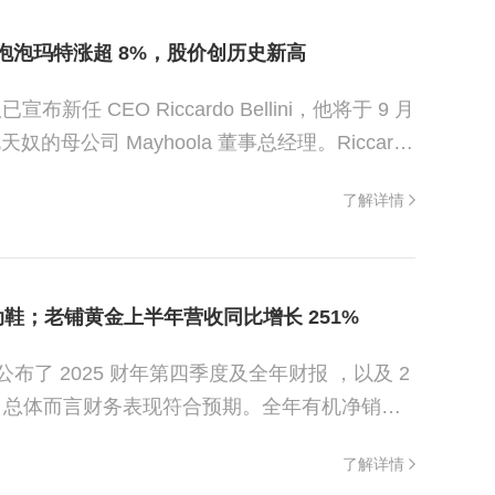
泡泡玛特涨超 8%，股价创历史新高
新任 CEO Riccardo Bellini，他将于 9 月
的母公司 Mayhoola 董事总经理。Riccardo
在巴黎、罗马和米兰的办公室...
了解详情
鞋；老铺黄金上半年营收同比增长 251%
团公布了 2025 财年第四季度及全年财报 ，以及 2
示，总体而言财务表现符合预期。全年有机净销售
下滑来自全球旅游...
了解详情