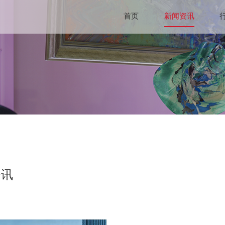
首页
新闻资讯
资讯