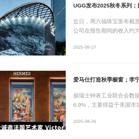
UGG发布2025秋冬系列
近日，周六福珠宝发布截至 2
公司在报告期间的收入约为 31
加约 5.2%；毛利从约 7.61
2025-08-27
爱马仕打造秋季橱窗；李
据瑞士钟表工业联合会数据，
6.9%，主要得益于美国市场
郎，因美国 7 月 31 日宣布
2025-08-26