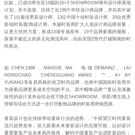
比如，已成功举办至14届的10+3 SHOWROOM青年设计师基地
计划，至今选拔、扶持了近190个年轻设计师品牌，并在其中诞
生了1位最佳男装设计师、13位中国十佳时装设计师、20位优秀
新锐时装/配饰设计师。本届时装周扩大入选设计师品牌容量，
以更大扶持力度，形成13场专场发布、19个品牌参展的规模，
探索不被定义的多元化潮流风向，自由呈现Z世代打破陈规的时
尚表达。
如CHEN.1988、MAGGIE MA、地缦DEMAINZ、LIU
HONGCHAO、CHENGGUANG WANG、宀、K+ BY
YUKANG等各具风格的前卫时尚品牌，也将中国国际时装周作
为探索品牌更多成长空间的平台。其中帽饰品牌宀更以充满趣
味性的设计发布会结合线下静态SHOWROOM、明星/博主线上
营销等综合方式进一步打开配饰品牌的时装周营销思路。
童装设计也在持续带动童装行业的趋势。「中国望江时尚童装
流行趋势发布」深入探索未来童装设计的无限可能，以好设计
重塑童装产业未来风尚格局，解码中国童装产业进阶新趋向；