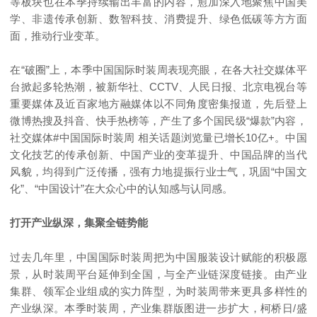
等板块也在本季持续输出丰富的内容，愈加深入地聚焦中国美
学、非遗传承创新、数智科技、消费提升、绿色低碳等方方面
面，推动行业变革。
在“破圈”上，本季中国国际时装周表现亮眼，在各大社交媒体平
台掀起多轮热潮，被新华社、CCTV、人民日报、北京电视台等
重要媒体及近百家地方融媒体以不同角度密集报道，先后登上
微博热搜及抖音、快手热榜等，产生了多个国民级“爆款”内容，
社交媒体#中国国际时装周 相关话题浏览量已增长10亿+。中国
文化技艺的传承创新、中国产业的变革提升、中国品牌的当代
风貌，均得到广泛传播，强有力地提振行业士气，巩固“中国文
化”、“中国设计”在大众心中的认知感与认同感。
打开产业纵深，集聚全链势能
过去几年里，中国国际时装周把为中国服装设计赋能的积极愿
景，从时装周平台延伸到全国，与全产业链深度链接。由产业
集群、领军企业组成的实力阵型，为时装周带来更具多样性的
产业纵深。本季时装周，产业集群版图进一步扩大，柯桥日/盛