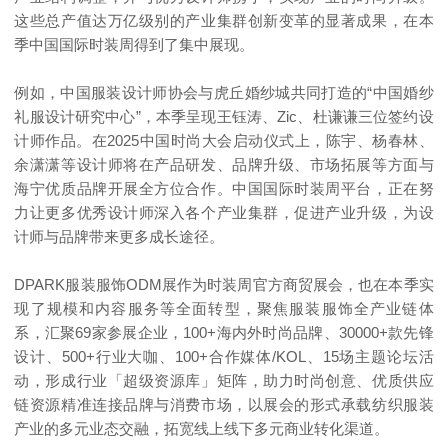
这些总产值达万亿级别的产业集群创新变革的显著成果，在本
季中国国际时装周得到了集中展现。
例如，中国服装设计师协会与虎丘婚纱城共同打造的“中国婚纱
礼服设计研究中心”，本季呈现王钰涛、Zic、杜谦谦三位签约设
计师作品。在2025中国时尚大会启动仪式上，陈宇、杨春林、
余潇潇等设计师将在产品研发、品牌升级、市场拓展等方面与
海宁优质品牌开展全方位合作。中国国际时装周平台，正在努
力让更多优秀设计师深入各个产业集群，促进产业升级，为设
计师与品牌带来更多成长途径。
DPARK服装服饰ODM展作为时装周官方商贸展会，也在本季实
现了规模和内容服务等全面转型，聚焦服装服饰全产业链体
系，汇聚69家参展企业，100+海内外时尚品牌、30000+款先锋
设计、500+行业大咖、100+合作媒体/KOL、15场主题论坛活
动，形成行业「超级资源库」矩阵，助力时尚创意、优质供应
链资源精准连接品牌与消费市场，以展会的形式承载纺织服装
产业的多元业态交融，拓宽线上线下多元商业转化渠道。