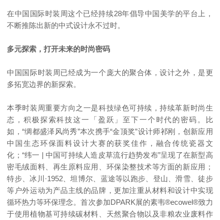
在中国国际时装周这个已经持续28年倡导中国美学的平台上，
不断推陈出新的中式设计永不过时。
多元探索，打开未来的时尚密码
中国国际时装周已经成为一个庞大的聚合体，设计之外，是更
多拓宽边界的新探索。
本季时装周重要方向之一是科技绿色可持续，持续革新时尚生
态，积极探索科技这一「盈跃」至下一个时代的密码。比
如，“绸都盛泽风尚秀”本次携手“金顶奖”设计师祁刚，创新应用
中国生态环保面料设计大赛的获奖佳作，融合传统瓷器文
化；“纬一 | 中国可持续人造皮草流行趋势发布”呈现了在新型高
密毛绒面料、再生原料应用、环保染整技术等方面的新应用；
特步、冰川·1952、坦博尔、蓝途等以跑步、登山、滑雪、徒步
等户外运动为产品主线的品牌，更加注重从材料和设计中实现
循环热力等环保理念。首次参加DPARK展的素韦®ecowel®致力
于使用植物基可持续碳材料、天然聚合物以及非粮农业废料作