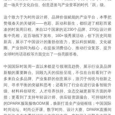
是一场关于文化自信、创意迸发与产业变革的时代「跃」级。
这个致力于为时尚设计师、品牌价值赋能的产业平台，本季把
赞颂春天的关键词——色彩、跃动和新生，都织进了精彩而紧
凑的时装周日程。来自12个国家的近230个品牌、270位设计师
集中亮相，近百场线下发布、160+项秀展活动，创下历史同期
新高，展示了中国设计的蓬勃创造力，更以科技赋能、文化破
圈、产业协同为核心，在提振消费信心、推动行业复苏、提升
全球时尚话语权等方面交出了一份亮眼答卷。
中国国际时装周一直以来都是引领潮流趋势、展示行业及品牌
新貌的重要舞台。回顾九天的缤纷呈现，不仅在台前看到了许
多来自众多品牌、产业集群的创意展示，游刃于传统与创新之
间、寻求平衡的突破和思考；还看到了行业在进行设备智能升
级、材料科创研究、人才培养扶持、业态交融更新等方面的举
措；更看到了支持年轻设计师、供应链资源撮合、可持续时尚
的DPARK服装服饰ODM展，焕新打造全产业链枢纽；中国国际
时尚论坛、时尚公开课、数字时尚、设计大赛、DPARK直播间