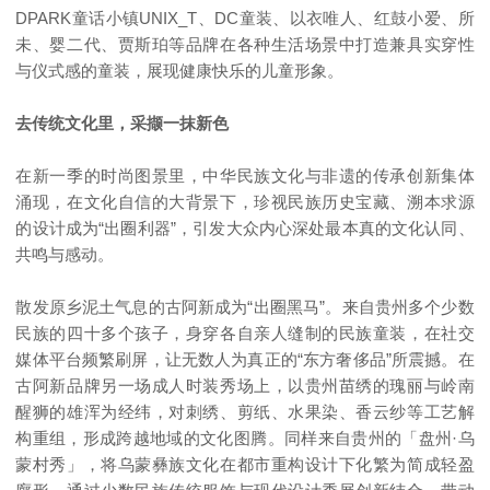
DPARK童话小镇UNIX_T、DC童装、以衣唯人、红鼓小爱、所
未、婴二代、贾斯珀等品牌在各种生活场景中打造兼具实穿性
与仪式感的童装，展现健康快乐的儿童形象。
去传统文化里，采撷一抹新色
在新一季的时尚图景里，中华民族文化与非遗的传承创新集体
涌现，在文化自信的大背景下，珍视民族历史宝藏、溯本求源
的设计成为“出圈利器”，引发大众内心深处最本真的文化认同、
共鸣与感动。
散发原乡泥土气息的古阿新成为“出圈黑马”。来自贵州多个少数
民族的四十多个孩子，身穿各自亲人缝制的民族童装，在社交
媒体平台频繁刷屏，让无数人为真正的“东方奢侈品”所震撼。在
古阿新品牌另一场成人时装秀场上，以贵州苗绣的瑰丽与岭南
醒狮的雄浑为经纬，对刺绣、剪纸、水果染、香云纱等工艺解
构重组，形成跨越地域的文化图腾。同样来自贵州的「盘州·乌
蒙村秀」，将乌蒙彝族文化在都市重构设计下化繁为简成轻盈