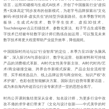
语言，运用3D建模与生成式AI技术，开创了中国服装行业“虚拟
秀+实体高定”同步发布的创新模式，为老字号品牌探索出“文化
解码-科技转译-虚实共生”的转型升级新路径。在本季数字时尚
板块，生成式AI技术、数字孪生技术、虚拟3D技术、
Touchdesigner点云扫描技术、参数化算法、粒子节点生成等数
字技术已经被年轻数字设计师们熟练自如运用，可以预见未来
数字技术将更大程度帮助产业提升效率，降低能耗。
中国国际时尚论坛以“行业智库”的定位，本季力呈15场“头脑风
暴”，深入探讨AI与原创设计、数字化运营、创新材料和可持续
产品的消费模式革新、AI时代女性美学新主张、AI时代时尚/艺
术/商业碰撞交融、跨界合作新模式探索、产品企划全流程管
理、买手精准选品力、线上品牌运营与商业转化、知识产权“衣
术护盾”、色彩创意智能解决方案、国际流行趋势等重要话题，
成为来自海内外超百位行业专家济济一堂的思想会客厅。
时尚公开课则集结资深从业者、知名设计师，为更多行业中孜
孜不倦的求学者们带来了《文化与设计创新——中式美学的时