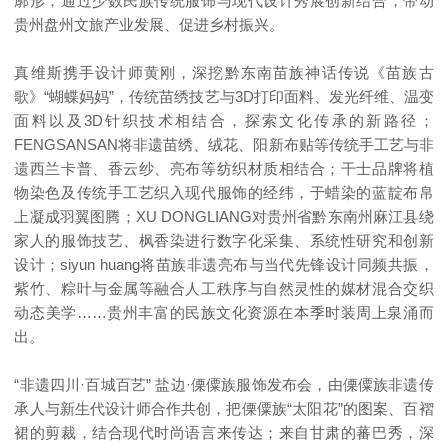
廓形，通过少数民族传统服饰与现代设计秀展创新结合，带动
贵州盘州文旅产业发展、促进乡村振兴。
真维斯携手设计师黄刚，深挖黔东南苗族神话传说《苗族古
歌》“蝴蝶妈妈”，传统苗绣技艺与3D打印面料、发光纤维、温变
面料以及3D针织技术相结合，探索文化传承的新路径；
FENGSANSAN将非遗苗绣、绒花、阳新布贴等传统手工艺与非
遗西兰卡普、香云纱、亮布等纺织材质相结合；干士品牌将植
物染色及传统手工艺织入现代服饰的经纬，于蜡染的蓝靛布帛
上凝成羽翼图腾；XU DONGLIANG对贵州省黔东南州麻江县绕
家人的服饰技艺、枫香染进行数字化采集、系统性研究和创新
设计；siyun huang将苗族非遗亮布与当代先锋设计同频共振，
紫竹、粽叶与金属等融合人工秩序与自然灵性的媒材混合交织
动态美学……贵州丰富的民族文化资源在本季时装周上泉涌而
出。
“非遗四川·百城百艺” 盐边·傈僳族服饰发布会，由傈僳族非遗传
承人与新生代设计师合作共创，把傈僳族“太阳花”的图案、百褶
裙的剪裁，结合现代时尚语言来传达；来自甘肃的蕃巴秀，深