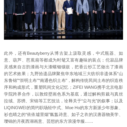
此外，还有Beautyberry从博古架上汲取灵感，中式瓶器、如
意、葫芦、芭蕉扇等都成为时髦又富有趣味的装点；佗寂品牌
灵感来自古韵漆画与大漆螺钿镶嵌，把香云纱工艺做出了漆画
的艺术效果；九野拾遗品牌聚焦华东地域三大纺织非遗体系“山
东鲁锦”“崇明土布”“南通色织土布”，解构传统民间土布的织造秩
序和构成形式，重塑民间文化记忆；ZIFEI WANG携手北京电影
学院跨界合作，以敦煌壁画色系为基底，通过解构剪裁与真丝
拉绒、苏绣、宋锦等工艺技法，诠释关于“尘与光”的叙事；以及
LIQINGWEI的简约职场轻中式、Moe Ho的东方新派少年形象、
衫也晴之的“依依墟里烟”氤氲诗意、如子之衣的汉唐器物美学、
瓅锦的月夜西湖画意、芸想的东方浪漫华服……