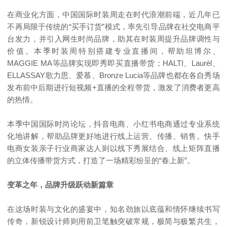
在商业化方面，中国国际时装周走在时代浪潮前端，近几年已
不再局限于传统的“买手订货”模式，率先引导品牌在社交电商平
台发力，并引入网生时尚品牌，助其在时装周提升品牌调性与
价值。本季时装周特别搭建专业直播间，帮助坦博尔、
MAGGIE MA等品牌实现即秀即买直播带货；HALTI、Laurèl、
ELLASSAY歌力思、爱慕、Bronze Lucia等品牌也都在各自秀场
发布前中后期进行短视频+直播的全程带货，激发了消费者更高
的热情。
本季中国国际时尚论坛，抖音电商、小红书电商通过专业系统
化地讲解，帮助品牌更好地进行线上运营、传播、销售。快手
电商女装亲子行业商家达人则以线下秀展结合、线上矩阵直播
的立体传播带货方式，打造了一场精彩纷呈的“春上新”。
变革之年，品牌升级跃动新篇章
在这场时装与文化的盛宴中，知名劲旅以底蕴和情怀继续书写
传奇，新锐设计师则用前卫笔触突破常规，极简与极繁共生，