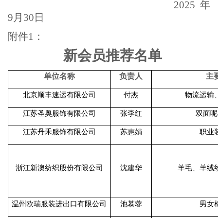
2025
年
9月30日
附件1：
新会员推荐名单
单位名称
负责人
主
北京顺丰速运有限公司
付杰
物流运输
江苏圣奥服饰有限公司
张李红
双面呢
江苏丹禾服饰有限公司
苏惠娟
职业
浙江新澳纺织股份有限公司
沈建华
羊毛、羊绒
温州欧瑞服装进出口有限公司
池慕蓉
男女