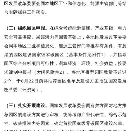
区发展改革委要会同本地区工业和信息化、能源
主管
部门
等
结
合实际抓好工作落实。
（二）组织园区申报
。
在综合考虑能源禀赋、产业基础、电力
安全可靠供应、减碳潜力等因素基础上，各地区发展改革委要
会同本地区工业和信息化、能源
主管
部门
等
推荐有条件、有意
愿的园区建设国家级零碳园区（基本条件见附件
1
），并指导
园区综合分析项目可行性，测算经济、环境、社会效益，按要
求编制申报书（大纲见附件
2
）。各地区推荐园区数量不超过
2
个，于
8
月
22
日前将推荐园区名单及建设方案报送国家发展
改革委（环资司）。
（三）扎实开展建设
。
国家发展改革委会同有关方面对地方推
荐园区的建设方案进行审核，统筹考虑产业代表性、综合示范
性、碳减排潜力等因素，确定首批国家级零碳园区建设名单。