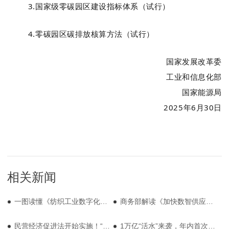
3.
国家级零碳园区建设指标体系（试行）
4.
零碳园区碳排放核算方法（试行）
国家发展改革委
工业和信息化部
国
家
能
源
局
2025
年
6
月
30
日
相关新闻
一图读懂《纺织工业数字化转型实施方案》
商务部解读《加快数智供应链发展专项行动计划》
民营经济促进法开始实施！“两个毫不动摇”给纺织服装企业吃下长效定心丸
1万亿“活水”来袭，年内首次降准落地