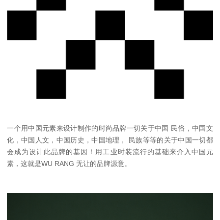
⼀个⽤中国元素来设计制作的时尚品牌⼀切关于中国 ⺠俗，中国⽂
化，中国⼈⽂，中国历史，中国地理， ⺠族等等的关于中国⼀切都
会成为设计此品牌的基因！⽤⼯业时装流⾏的基础来介⼊中国元
素，这就是WU RANG ⽆让的品牌源意。