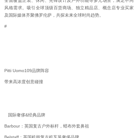
全面覆盖正装、休闲、先锋设计及户外功能等多元场景，满足不同
风格需求。吸引全球顶级百货商场、独立精品店、概念店专业买家
及国际媒体齐聚佛罗伦萨，共探未来全球时尚趋势。
#
Pitti Uomo109品牌阵容
带来高浓度创意碰撞
国际奢侈&经典品牌
Barbour：英国复古户外标杆，蜡布外套鼻祖
Belstaff：英国机能复古机车风奢侈品牌