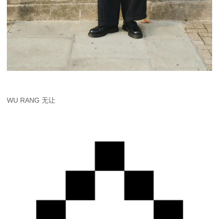
WU RANG ⽆让