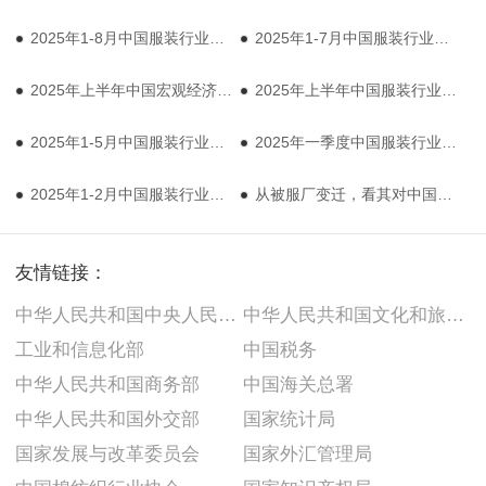
2025年1-8月中国服装行业经济运行简报
2025年1-7月中国服装行业经济运行简报
2025年上半年中国宏观经济情况及各国服装贸易报告
2025年上半年中国服装行业经济运行分析
2025年1-5月中国服装行业经济运行简报
2025年一季度中国服装行业经济运行分析
2025年1-2月中国服装行业经济运行简报
从被服厂变迁，看其对中国服装产业的影响
友情链接：
中华人民共和国中央人民政府
中华人民共和国文化和旅游部
工业和信息化部
中国税务
中华人民共和国商务部
中国海关总署
中华人民共和国外交部
国家统计局
国家发展与改革委员会
国家外汇管理局