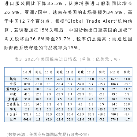
进口服装同比下降35.5%，从柬埔寨进口服装同比增长
26.9%。亚洲7国中，越南在美国的市场份额为34.9%，高
于中国12.7个百分点。根据“Global Trade Alert”机构估
算，若调整加征15%关税后，中国货物出口至美国的加权平
均关税将由36.8%降至29.7%，税率仍是最高；而通过国
际邮政系统寄送的商品税率为15%。
表3 2025年美国服装进口情况（单位：亿美元，%）
（数据来源：美国商务部国际贸易行政办公室）