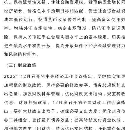
机。保持流动性充裕，使社会融资规模、货币供应量增长同
经济增长、价格总水平预期目标相匹配，促进社会综合融资
成本低位运行。畅通货币政策传导机制，提高资金使用效
率。增强外汇市场韧性，稳定市场预期，防范汇率超调风
险，保持人民币汇率在合理均衡水平上的基本稳定。切实推
进金融高水平双向开放，提高开放条件下经济金融管理能力
和风险防控能力。
（三）财政政策
2025年12月召开的中央经济工作会议指出，要继续实施更
加积极的财政政策。保持必要的财政赤字、债务总规模和支
出总量，加强财政科学管理，优化财政支出结构，规范税收
优惠、财政补贴政策。12月底召开的全国财政工作会议指
出，要扩大财政支出盘子，确保必要支出力度；优化政府债
券工具组合，更好发挥债券效益；提高转移支付资金效能，
增强地方自主可用财力；持续优化支出结构，强化重点领域