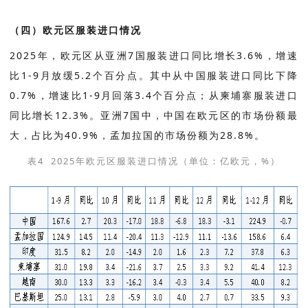
（四）欧元区服装进口情况
2025年，欧元区从亚洲7国服装进口同比增长3.6%，增速
比1-9月放缓5.2个百分点。其中从中国服装进口同比下降
0.7%，增速比1-9月回落3.4个百分点；从柬埔寨服装进口
同比增长12.3%。亚洲7国中，中国在欧元区的市场份额最
大，占比为40.9%，孟加拉国的市场份额为28.8%。
表4 2025年欧元区服装进口情况（单位：亿欧元，%）