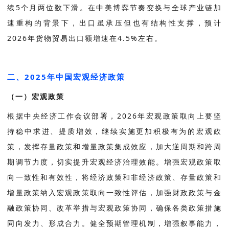
续5个月两位数下滑。在中美博弈节奏变换与全球产业链加
速重构的背景下，出口虽承压但也有结构性支撑，预计
2026年货物贸易出口额增速在4.5%左右。
二、2025年中国宏观经济政策
（一）宏观政策
根据中央经济工作会议部署，2026年宏观政策取向上要坚
持稳中求进、提质增效，继续实施更加积极有为的宏观政
策，发挥存量政策和增量政策集成效应，加大逆周期和跨周
期调节力度，切实提升宏观经济治理效能。增强宏观政策取
向一致性和有效性，将经济政策和非经济政策、存量政策和
增量政策纳入宏观政策取向一致性评估，加强财政政策与金
融政策协同、改革举措与宏观政策协同，确保各类政策措施
同向发力、形成合力。健全预期管理机制，增强叙事能力，