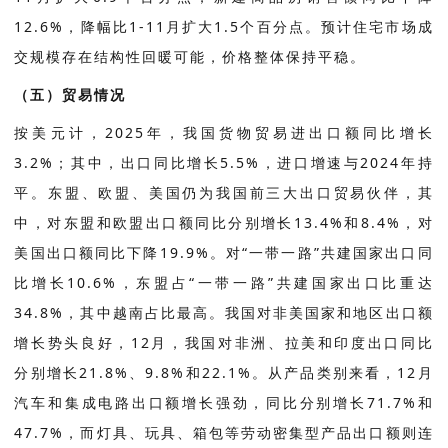
12.6%，降幅比1-11月扩大1.5个百分点。预计住宅市场成
交规模存在结构性回暖可能，价格整体保持平稳。
（五）贸易情况
按美元计，2025年，我国货物贸易进出口额同比增长
3.2%；其中，出口同比增长5.5%，进口增速与2024年持
平。东盟、欧盟、美国仍为我国前三大出口贸易伙伴，其
中，对东盟和欧盟出口额同比分别增长13.4%和8.4%，对
美国出口额同比下降19.9%。对“一带一路”共建国家出口同
比增长10.6%，东盟占“一带一路”共建国家出口比重达
34.8%，其中越南占比最高。我国对非美国家和地区出口额
增长势头良好，12月，我国对非洲、拉美和印度出口同比
分别增长21.8%、9.8%和22.1%。从产品类别来看，12月
汽车和集成电路出口额增长强劲，同比分别增长71.7%和
47.7%，而灯具、玩具、箱包等劳动密集型产品出口额则连