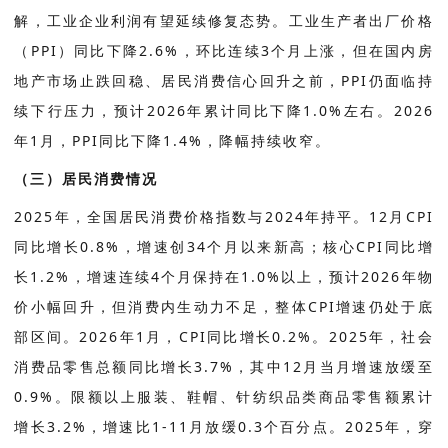
解，工业企业利润有望延续修复态势。工业生产者出厂价格
（PPI）同比下降2.6%，环比连续3个月上涨，但在国内房
地产市场止跌回稳、居民消费信心回升之前，PPI仍面临持
续下行压力，预计2026年累计同比下降1.0%左右。2026
年1月，PPI同比下降1.4%，降幅持续收窄。
（三）居民消费情况
2025年，全国居民消费价格指数与2024年持平。12月CPI
同比增长0.8%，增速创34个月以来新高；核心CPI同比增
长1.2%，增速连续4个月保持在1.0%以上，预计2026年物
价小幅回升，但消费内生动力不足，整体CPI增速仍处于底
部区间。2026年1月，CPI同比增长0.2%。2025年，社会
消费品零售总额同比增长3.7%，其中12月当月增速放缓至
0.9%。限额以上服装、鞋帽、针纺织品类商品零售额累计
增长3.2%，增速比1-11月放缓0.3个百分点。2025年，穿