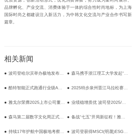
品牌孵化、产业交流、消费体验于一体的综合性时尚地标，为上海
国际时尚之都建设注入新活力，为中韩文化交流与产业合作书写新
篇章。
相关新闻
波司登哈尔滨举办极地发布会，极寒系列助力中国南北极考察
森马携手浙江理工大学发起“一日店员”活动，与青年共创新常服理念
酷特智能正式跑通行业级AGI，让中国制造“酷”起来
2025特步泉州晋江马拉松赛鸣枪，特步“跑步生态圈”再升级
雅戈尔荣膺2025上市公司董事会及可持续发展双项最佳实践案例
业绩稳增质优 波司登2025/26上半年财报彰显领军发展韧性
森马第二届数字文化周正式启动
备战“七五”开局新征程！雅戈尔时尚股份2025年第三季度营销大会召开
持续17年护航中国极地考察事业，探路者“极寒装备耐候测试中心”正式启动
波司登获得MSCI(明晟)ESG最高级认定