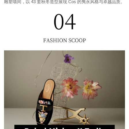
雕塑墙间，以 43 套秋冬造型展现 Cos 的隽永风格与卓越品质。