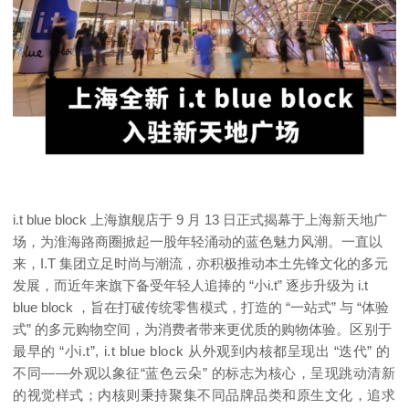
i.t blue block 上海旗舰店于 9 月 13 日正式揭幕于上海新天地广
场，为淮海路商圈掀起一股年轻涌动的蓝色魅力风潮。一直以
来，I.T 集团立足时尚与潮流，亦积极推动本土先锋文化的多元
发展，而近年来旗下备受年轻人追捧的 “小i.t” 逐步升级为 i.t
blue block ，旨在打破传统零售模式，打造的 “一站式” 与 “体验
式” 的多元购物空间，为消费者带来更优质的购物体验。
区别于
最早的 “小i.t”, i.t blue block 从外观到内核都呈现出 “迭代” 的
不同——外观以象征“蓝色云朵” 的标志为核心，呈现跳动清新
的视觉样式；
内核则秉持聚集不同品牌品类和原生文化，追求