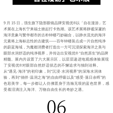
9 月 15 日，强生旗下隐形眼镜品牌安视优®以「自在漫游」艺
术展在上海长宁来福士掀起打卡热潮。该艺术展将静谧深邃的
海洋意象与繁华都市的古朴钟楼巧妙融合，以静水流光的海洋
元素将上海标志性的古建筑——百年钟楼装点成一片自然纯净
的蔚蓝海域，为魔都消费者打造出一方可沉浸探索海洋之美与
眼部水润舒适的纯净视界，并传达出安视优® “自然原生”的品牌
精髓。
展内共设置了六大展示区，以层层递进地观感体验展现
了安视优®对眼部自然舒适状态的不懈追求与独到诠释。
从“遇见·海洋”的初印象，到“沉浸·水润视界”的深海水润体
验，再到“徜徉·温润之海”的自由呼吸以及“感受·落日余晖”的
色彩美学，每一步都让人仿佛置身于浩瀚无垠的蓝色世界，感
受着泪滴注入海洋、万物自由生长的奇妙之遇。