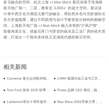
多元融合的空间。
此次上海 i.t blue block 新店坐落于淮海路
新天地广场一、二层，拥有近 3,000㎡ 的超大空间。
新店设
计将中西文化与潮流元素巧妙融合，用自然木色与光影描绘出
东方意蕴氛围，通过不同肌理与设计节奏营造出独特的购物空
间。
上海新天地广场 i.t blue block 融入浓郁的“沪风沪情”，
致敬海派文化，借鉴石库门与弄堂的纵深及工业厂房的砖木质
感，打造出一个既传承传统又充满现代感的展示空
间。
相关新闻
Converse 复古运动鞋持续引领风潮; 联合利华收购美国男士个护品牌
LVMH 集团任命工业与工艺总监；爱马仕持续投资法国就业
Tom Ford 发布 2025 秋季系列；BFC 打造人宠友好商业新生态
Prada 品牌 CEO 离任；猫和老鼠主题 Café 亮相上海
Lululemon举办十周年嘉年华活动；FILA 推出联名款
Max Mara 2026早春大秀；美国 5 月零售销售创年初以来最大降幅