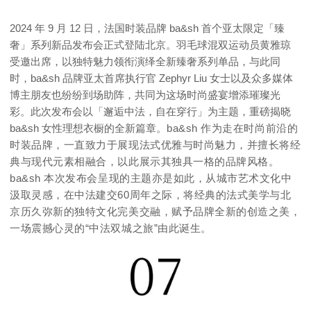
2024 年 9 月 12 日，法国时装品牌 ba&sh 首个亚太限定「臻
奢」系列新品发布会正式登陆北京。羽毛球混双运动员黄雅琼
受邀出席，以独特魅力领衔演绎全新臻奢系列单品，与此同
时，ba&sh 品牌亚太首席执行官 Zephyr Liu 女士以及众多媒体
博主朋友也纷纷到场助阵，共同为这场时尚盛宴增添璀璨光
彩。此次发布会以「邂逅中法，自在穿行」为主题，重磅揭晓
ba&sh 女性理想衣橱的全新篇章。
ba&sh 作为走在时尚前沿的
时装品牌，一直致力于展现法式优雅与时尚魅力，并擅长将经
典与现代元素相融合，以此展示其独具一格的品牌风格。
ba&sh 本次发布会呈现的主题亦是如此，从城市艺术文化中
汲取灵感，在中法建交60周年之际，将经典的法式美学与北
京历久弥新的独特文化完美交融，赋予品牌全新的创造之美，
一场震撼心灵的“中法双城之旅”由此诞生。