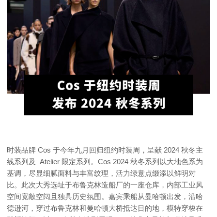
时装品牌 Cos 于今年九月回归纽约时装周，呈献 2024 秋冬主
线系列及 Atelier 限定系列。Cos 2024 秋冬系列以大地色系为
基调，尽显细腻面料与丰富纹理，活力绿意点缀添以鲜明对
比。此次大秀选址于布鲁克林造船厂的一座仓库，内部工业风
空间宽敞空阔且独具历史氛围。嘉宾乘船从曼哈顿出发，沿哈
德逊河，穿过布鲁克林和曼哈顿大桥抵达目的地，模特穿梭在