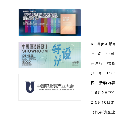
6. 请参加
户 名：中国
开户行：招
账
号：1109
四、活动内
1.6月9日
2.6月10
（拟参访企