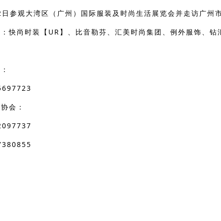
—12日参观大湾区（广州）国际服装及时尚生活展览会并走访广州
业：快尚时装【UR】、比音勒芬、汇美时尚集团、例外服饰、钻
：
会：
15697723
业协会：
097737
380855