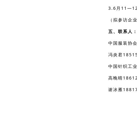
3.6月11
（拟参访企
五、联系人
中国服装协
冯炎君185
中国针织工
高晚晴18612
谢冰雁18817