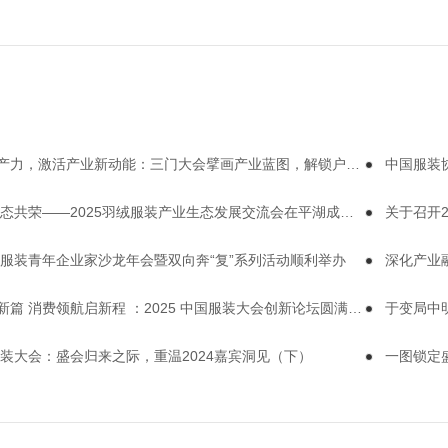
闻
力，激活产业新动能：三门大会擘画产业蓝图，解锁户外服装转型密码
中国服装
态共荣——2025羽绒服装产业生态发展交流会在平湖成功举办
关于召开
中国服装青年企业家沙龙年会暨双向奔“复”系列活动顺利举办
深化产业融合
篇 消费领航启新程 ：2025 中国服装大会创新论坛圆满举办
于变局中明
界服装大会：盛会归来之际，重温2024嘉宾洞见（下）
一图锁定