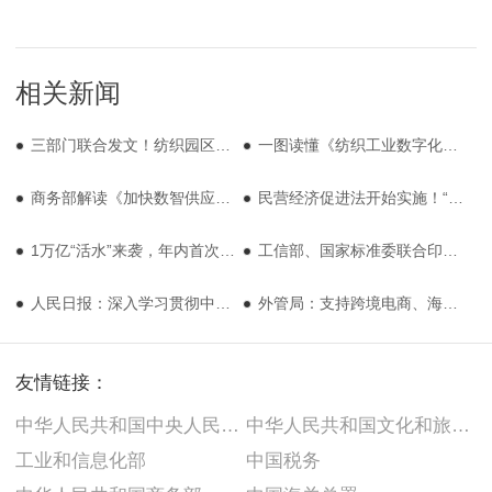
相关新闻
三部门联合发文！纺织园区迎零碳转型“国家标尺”
一图读懂《纺织工业数字化转型实施方案》
商务部解读《加快数智供应链发展专项行动计划》
民营经济促进法开始实施！“两个毫不动摇”给纺织服装企业吃下长效定心丸
1万亿“活水”来袭，年内首次降准落地
工信部、国家标准委联合印发《国家智能制造标准体系建设指南（2024 版）》
人民日报：深入学习贯彻中央经济工作会议精神 以商务高质量发展助力经济持续回升向好
外管局：支持跨境电商、海外仓等贸易新业态创新发展
友情链接：
中华人民共和国中央人民政府
中华人民共和国文化和旅游部
工业和信息化部
中国税务