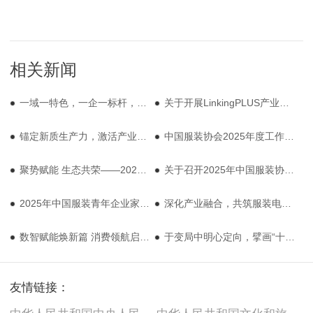
相关新闻
一域一特色，一企一标杆，数智赋能与文化驱动下的“粤派时尚”焕新之路
关于开展LinkingPLUS产业链优质资源对接（大湾区）活动的通知
锚定新质生产力，激活产业新动能：三门大会擘画产业蓝图，解锁户外服装转型密码
中国服装协会2025年度工作总结会在京召开
聚势赋能 生态共荣——2025羽绒服装产业生态发展交流会在平湖成功举办
关于召开2025年中国服装协会国风时尚专业委员会年会的通知
2025年中国服装青年企业家沙龙年会暨双向奔“复”系列活动顺利举办
深化产业融合，共筑服装电商新未来：中国服装协会电商专业委员会于都沙龙活动圆满举办
数智赋能焕新篇 消费领航启新程 ：2025 中国服装大会创新论坛圆满举办
于变局中明心定向，擘画“十五五”新篇章：2025中国服装大会聚势于都谋未来
友情链接：