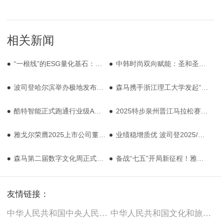
相关新闻
“一根线”的ESG量化基石：为地球减负，从一件衣服的吊牌开始
中韩时尚双向赋能：圣和圣以IP化实践铸就美学新地标
波司登哈尔滨举办极地发布会，极寒系列助力中国南北极考察
森马携手浙江理工大学发起“一日店员”活动，与青年共创新常服理念
酷特智能正式跑通行业级AGI，让中国制造“酷”起来
2025特步泉州晋江马拉松赛鸣枪，特步“跑步生态圈”再升级
雅戈尔荣膺2025上市公司董事会及可持续发展双项最佳实践案例
业绩稳增质优 波司登2025/26上半年财报彰显领军发展韧性
森马第二届数字文化周正式启动
备战“七五”开局新征程！雅戈尔时尚股份2025年第三季度营销大会召开
友情链接：
中华人民共和国中央人民政府
中华人民共和国文化和旅游部