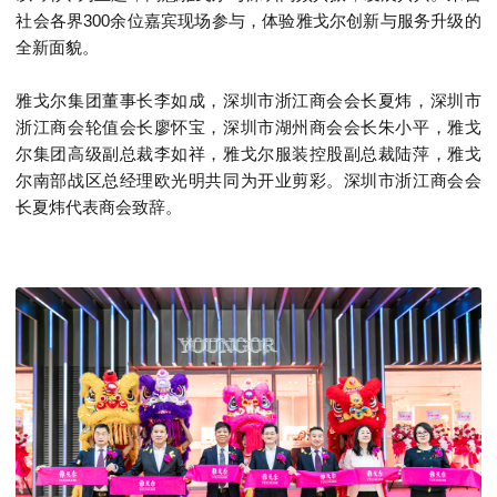
社会各界300余位嘉宾现场参与，体验雅戈尔创新与服务升级的
全新面貌。
雅戈尔集团董事长
李如成
，深圳市浙江商会会长
夏炜
，深圳市
浙江商会轮值会长
廖怀宝
，深圳市湖州商会会长
朱小平
，雅戈
尔集团高级副总裁
李如祥
，
雅戈尔服装控股副总裁
陆萍，
雅戈
尔南部战区总经理
欧光明
共同为开业剪彩。深圳市浙江商会会
长
夏炜
代表商会致辞。