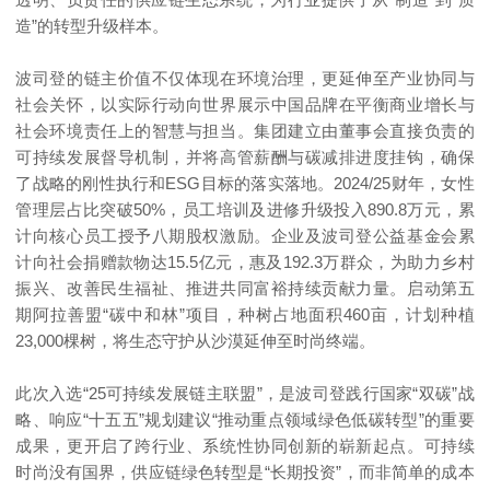
造”的转型升级样本。
波司登的链主价值不仅体现在环境治理，更延伸至产业协同与
社会关怀，以实际行动向世界展示中国品牌在平衡商业增长与
社会环境责任上的智慧与担当。集团建立由董事会直接负责的
可持续发展督导机制，并将高管薪酬与碳减排进度挂钩，确保
了战略的刚性执行和ESG目标的落实落地。2024/25财年，女性
管理层占比突破50%，员工培训及进修升级投入890.8万元，累
计向核心员工授予八期股权激励。企业及波司登公益基金会累
计向社会捐赠款物达15.5亿元，惠及192.3万群众，为助力乡村
振兴、改善民生福祉、推进共同富裕持续贡献力量。启动第五
期阿拉善盟“碳中和林”项目，种树占地面积460亩，计划种植
23,000棵树，将生态守护从沙漠延伸至时尚终端。
此次入选“25可持续发展链主联盟”，是波司登践行国家“双碳”战
略、响应“十五五”规划建议“推动重点领域绿色低碳转型”的重要
成果，更开启了跨行业、系统性协同创新的崭新起点。可持续
时尚没有国界，供应链绿色转型是“长期投资”，而非简单的成本