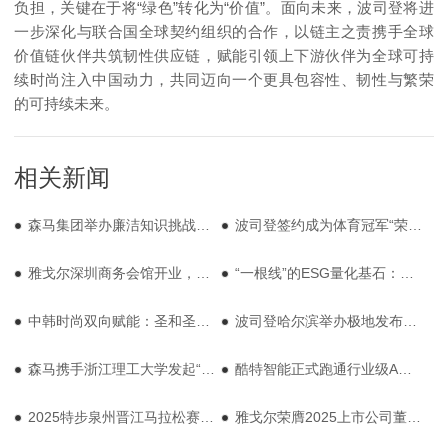
负担，关键在于将“绿色”转化为“价值”。面向未来，波司登将进
一步深化与联合国全球契约组织的合作，以链主之责携手全球
价值链伙伴共筑韧性供应链，赋能引领上下游伙伴为全球可持
续时尚注入中国动力，共同迈向一个更具包容性、韧性与繁荣
的可持续未来。
相关新闻
森马集团举办廉洁知识挑战赛，千余员工共筑行业清风正气
波司登签约成为体育冠军“荣耀·传承”计划战略合作伙伴
雅戈尔深圳商务会馆开业，联动前海打造精英服务新生态
“一根线”的ESG量化基石：为地球减负，从一件衣服的吊牌开始
中韩时尚双向赋能：圣和圣以IP化实践铸就美学新地标
波司登哈尔滨举办极地发布会，极寒系列助力中国南北极考察
森马携手浙江理工大学发起“一日店员”活动，与青年共创新常服理念
酷特智能正式跑通行业级AGI，让中国制造“酷”起来
2025特步泉州晋江马拉松赛鸣枪，特步“跑步生态圈”再升级
雅戈尔荣膺2025上市公司董事会及可持续发展双项最佳实践案例