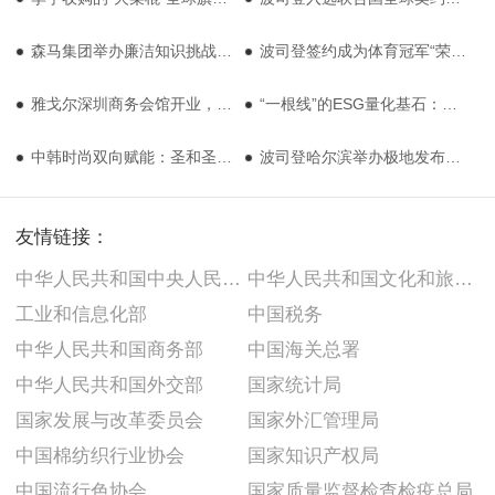
森马集团举办廉洁知识挑战赛，千余员工共筑行业清风正气
波司登签约成为体育冠军“荣耀·传承”计划战略合作伙伴
雅戈尔深圳商务会馆开业，联动前海打造精英服务新生态
“一根线”的ESG量化基石：为地球减负，从一件衣服的吊牌开始
中韩时尚双向赋能：圣和圣以IP化实践铸就美学新地标
波司登哈尔滨举办极地发布会，极寒系列助力中国南北极考察
友情链接：
中华人民共和国中央人民政府
中华人民共和国文化和旅游部
工业和信息化部
中国税务
中华人民共和国商务部
中国海关总署
中华人民共和国外交部
国家统计局
国家发展与改革委员会
国家外汇管理局
中国棉纺织行业协会
国家知识产权局
中国流行色协会
国家质量监督检查检疫总局